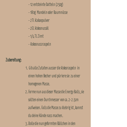
- 12 entsteinte Datteln (250g)
- 180g Mandeln oder Baumnüsse
- 2Tl Kakaopulver
- 2EL Kokosnussöl
- 1/4 TL Zimt
- Kokosnussraspeln
Zubereitung:
Gib alle Zutaten ausser die Kokosraspeln in
einen hohen Becher und püriere sie zu einer
homogenen Masse.
Forme nun aus dieser Masse die Energy Balls, sie
sollten einen Durchmesser von ca. 2-2.5cm
aufweisen.
Falls die Masse zu klebrig ist, kannst
du deine Hände nass machen.
Rolle die nun geformten Bällchen in den