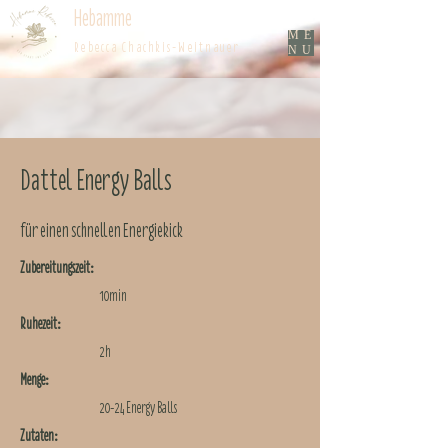
Hebamme
ME
Rebecca Chachkis-Weitnauer
NU
Dattel Energy Balls
für einen schnellen Energiekick
Zubereitungszeit:
10min
Ruhezeit:
2h
Menge:
20-24 Ener
gy Balls
Zutaten: