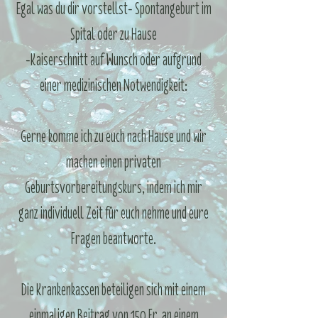
Egal was du dir vorstellst- Spontangeburt im
Spital oder zu Hause
-Kaiserschnitt auf Wunsch oder aufgrund
einer medizinischen Notwendigkeit:
Gerne komme ich zu euch nach Hause und wir
machen einen privaten
Geburtsvorbereitungskurs, indem ich mir
ganz individuell Zeit für euch nehme und eure
Fragen beantworte.
Die Krankenkassen beteiligen sich mit einem
einmaligen Beitrag von 150 Fr. an einem